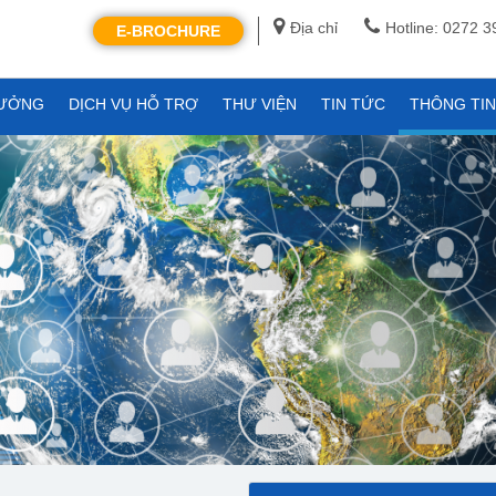
Địa chỉ
Hotline: 0272 
E-BROCHURE
XƯỞNG
DỊCH VỤ HỖ TRỢ
THƯ VIỆN
TIN TỨC
THÔNG TI