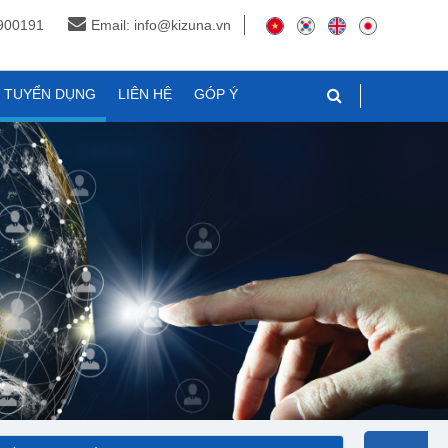
3900191
Email: info@kizuna.vn
N TUYỂN DỤNG
LIÊN HỆ
GÓP Ý