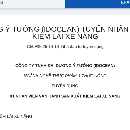
NG
NHÀ
 Ý TƯỞNG (IDOCEAN) TUYỂN NHÂN
KIÊM LÁI XE NÂNG
10/09/2025 14:18, Nhà đầu tư tuyển dụng
CÔNG TY TNHH ĐẠI DƯƠNG Ý TƯỞNG (IDOCEAN)
NGÀNH NGHỀ THỰC PHẨM & THỨC UỐNG
TUYỂN DỤNG
01 NHÂN VIÊN VẬN HÀNH SẢN XUẤT KIÊM LÁI XE NÂNG
IÊM LÁI XE NÂNG