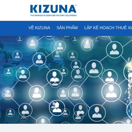
VỀ KIZUNA
SẢN PHẨM
LẬP KẾ HOẠCH THUÊ 