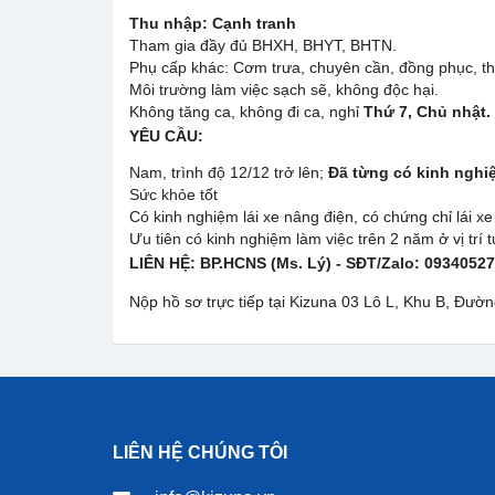
Thu nhập:
Cạnh tranh
Tham gia đầy đủ BHXH, BHYT, BHTN.
Phụ cấp khác: Cơm trưa, chuyên cần, đồng phục, t
Môi trường làm việc sạch sẽ, không độc hại.
Không tăng ca, không đi ca, nghỉ
Thứ 7, Chủ nhật.
YÊU CẦU:
Nam, trình độ 12/12 trở lên;
Đã từng có kinh nghi
Sức khỏe tốt
Có kinh nghiệm lái xe nâng điện, có chứng chỉ lái xe
Ưu tiên có kinh nghiệm làm việc trên 2 năm ở vị tr
LIÊN HỆ:
BP.HCNS (Ms. Lý) - SĐT/Zalo: 0934052
Nộp hồ sơ trực tiếp tại Kizuna 03 Lô L, Khu B, Đư
LIÊN HỆ CHÚNG TÔI