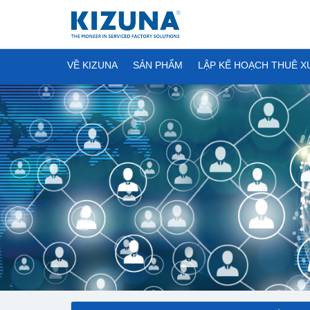
VỀ KIZUNA
SẢN PHẨM
LẬP KẾ HOẠCH THUÊ 