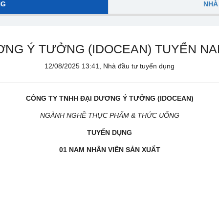
NG
NHÀ
ƠNG Ý TƯỞNG (IDOCEAN) TUYỂN NA
12/08/2025 13:41, Nhà đầu tư tuyển dụng
CÔNG TY TNHH ĐẠI DƯƠNG Ý TƯỞNG (IDOCEAN)
NGÀNH NGHỀ THỰC PHẨM & THỨC UỐNG
TUYỂN DỤNG
01 NAM NHÂN VIÊN SẢN XUẤT