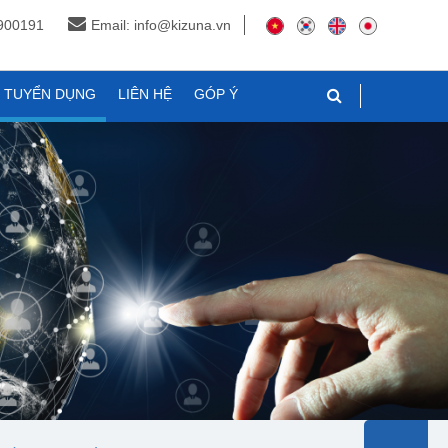
3900191
Email: info@kizuna.vn
N TUYỂN DỤNG
LIÊN HỆ
GÓP Ý