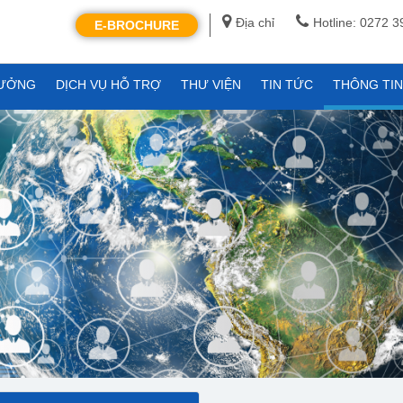
Địa chỉ
Hotline: 0272 
E-BROCHURE
XƯỞNG
DỊCH VỤ HỖ TRỢ
THƯ VIỆN
TIN TỨC
THÔNG TI