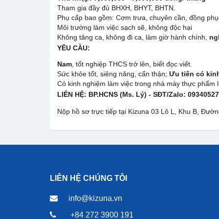
Tham gia đầy đủ BHXH, BHYT, BHTN.
Phụ cấp bao gồm: Cơm trưa, chuyên cần, đồng phục
Môi trường làm việc sạch sẽ, không độc hại
Không tăng ca, không đi ca, làm giờ hành chính,
ng
YÊU CẦU:
Nam
, tốt nghiệp THCS trở lên, biết đọc viết.
Sức khỏe tốt, siêng năng, cẩn thận;
Ưu tiên có kin
Có kinh nghiệm làm việc trong nhà máy thực phẩm là
LIÊN HỆ:
BP.HCNS (Ms. Lý) - SĐT/Zalo: 0934052
Nộp hồ sơ trực tiếp tại Kizuna 03 Lô L, Khu B, Đư
LIÊN HỆ CHÚNG TÔI
info@kizuna.vn
+84 272 3900 191