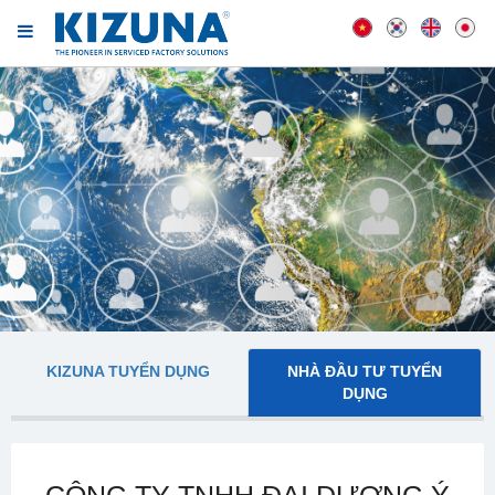
KIZUNA TUYỂN DỤNG
NHÀ ĐẦU TƯ TUYỂN
DỤNG