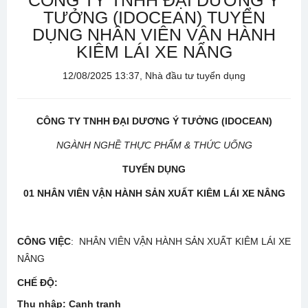
CÔNG TY TNHH ĐẠI DƯƠNG Ý
TƯỞNG (IDOCEAN) TUYỂN
DỤNG NHÂN VIÊN VẬN HÀNH
KIÊM LÁI XE NÂNG
12/08/2025 13:37, Nhà đầu tư tuyển dụng
CÔNG TY TNHH ĐẠI DƯƠNG Ý TƯỞNG (IDOCEAN)
NGÀNH NGHỀ THỰC PHẨM & THỨC UỐNG
TUYỂN DỤNG
01 NHÂN VIÊN VẬN HÀNH SẢN XUẤT KIÊM LÁI XE NÂNG
CÔNG VIỆC
: NHÂN VIÊN VẬN HÀNH SẢN XUẤT KIÊM LÁI XE
NÂNG
CHẾ ĐỘ
:
Thu nhập:
Cạnh tranh