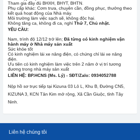
Tham gia đầy đủ BHXH, BHYT, BHTN.
Phụ cấp khác: Cơm trưa, chuyên cần, đồng phục, thưởng theo
kết quả hoạt động của Nhà máy.
Môi trường làm việc sạch sẽ, không độc hại.
Không tăng ca, không đi ca, nghỉ
Thứ 7, Chủ nhật.
YÊU CẦU:
Nam, trình độ 12/12 trở lên;
Đã từng có kinh nghiệm vận
hành máy ở Nhà máy sản xuất
Sức khỏe tốt
Có kinh nghiệm lái xe nâng điện, có chứng chỉ lái xe nâng
điện.
Ưu tiên có kinh nghiệm làm việc trên 2 năm ở vị trí tương
đương trong nhà máy sản xuất
LIÊN HỆ:
BP.HCNS (Ms. Lý) - SĐT/Zalo: 0934052788
Nộp hồ sơ trực tiếp tại Kizuna 03 Lô L, Khu B, Đường CN5,
KIZUNA 3, KCN Tân Kim mở rộng, Xã Cần Giuộc, tỉnh Tây
Ninh.
Liên hệ chúng tôi