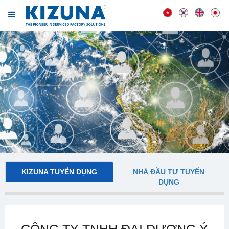
KIZUNA TUYỂN DỤNG
NHÀ ĐẦU TƯ TUYỂN
DỤNG