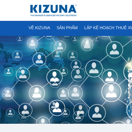
VỀ KIZUNA
SẢN PHẨM
LẬP KẾ HOẠCH THUÊ 