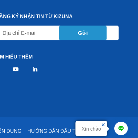
ĂNG KÝ NHẬN TIN TỪ KIZUNA
Gửi
ÌM HIỂU THÊM
Xin chào
ỂN DỤNG
HƯỚNG DẪN ĐẦU TƯ
DỊCH VỤ