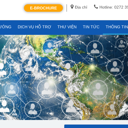
Địa chỉ
Hotline: 0272 
E-BROCHURE
XƯỞNG
DỊCH VỤ HỖ TRỢ
THƯ VIỆN
TIN TỨC
THÔNG TI