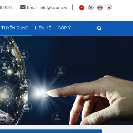
3900191
Email: info@kizuna.vn
N TUYỂN DỤNG
LIÊN HỆ
GÓP Ý