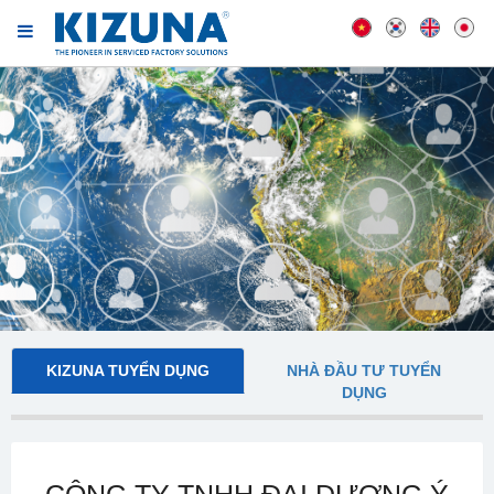
KIZUNA TUYỂN DỤNG
NHÀ ĐẦU TƯ TUYỂN
DỤNG