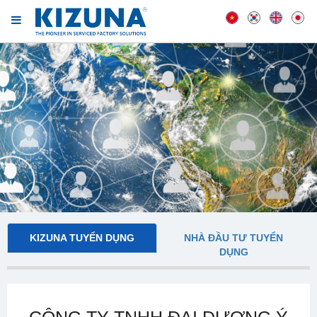
KIZUNA TUYỂN DỤNG
NHÀ ĐẦU TƯ TUYỂN
DỤNG