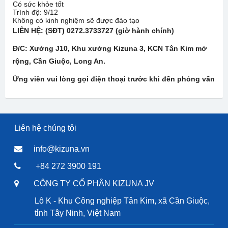
Có sức khỏe tốt
Trình độ: 9/12
Không có kinh nghiệm sẽ được đào tạo
LIÊN HỆ:
(SĐT) 0272.3733727 (giờ hành chính)
Đ/C: Xưởng
J10, Khu xưởng Kizuna 3, KCN Tân Kim mở
rộng,
Cần Giuộc
, Long An
.
Ứng viên vui lòng gọi điện thoại trước khi đến phỏng vấn
Liên hệ chúng tôi
info@kizuna.vn
+84 272 3900 191
CÔNG TY CỔ PHẦN KIZUNA JV
Lô K - Khu Công nghiệp Tân Kim, xã Cần Giuộc,
tỉnh Tây Ninh, Việt Nam