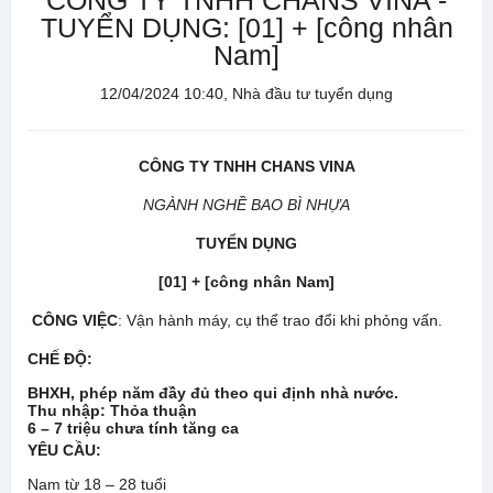
CÔNG TY TNHH CHANS VINA -
TUYỂN DỤNG: [01] + [công nhân
Nam]
12/04/2024 10:40, Nhà đầu tư tuyển dụng
CÔNG TY TNHH CHANS VINA
NGÀNH NGHỀ BAO BÌ NHỰA
TUYỂN DỤNG
[01] + [công nhân Nam]
CÔNG VIỆC
: Vận hành máy, cụ thể trao đổi khi phỏng vấn.
CHẾ ĐỘ
:
BHXH, phép năm đầy đủ theo qui định nhà nước.
Thu nhập:
Thỏa thuận
6 – 7 triệu chưa tính tăng ca
YÊU CẦU:
Nam từ 18 – 28 tuổi