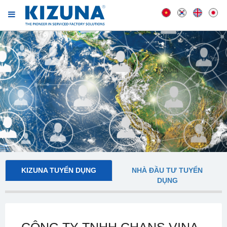
KIZUNA TUYỂN DỤNG
NHÀ ĐẦU TƯ TUYỂN
DỤNG