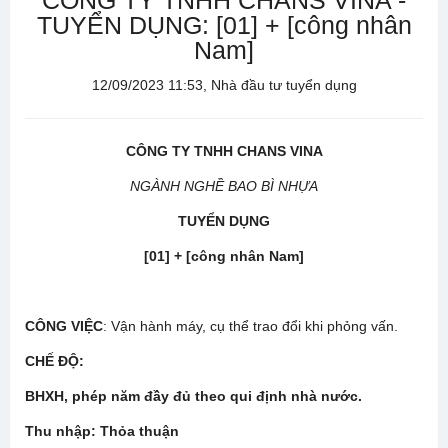
CÔNG TY TNHH CHANS VINA -
TUYỂN DỤNG: [01] + [công nhân
Nam]
12/09/2023 11:53, Nhà đầu tư tuyển dụng
CÔNG TY TNHH CHANS VINA
NGÀNH NGHỀ BAO BÌ NHỰA
TUYỂN DỤNG
[01] + [công nhân Nam]
CÔNG VIỆC
: Vận hành máy, cụ thể trao đổi khi phỏng vấn.
CHẾ ĐỘ
:
BHXH, phép năm đầy đủ theo qui định nhà nước.
Thu nhập:
Thỏa thuận