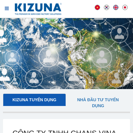
KIZUNA TUYỂN DỤNG
NHÀ ĐẦU TƯ TUYỂN
DỤNG