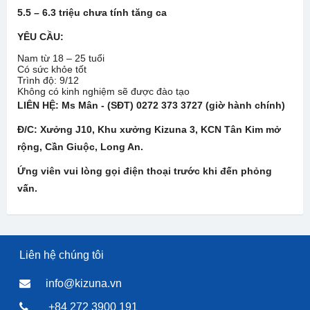
5.5 – 6.3 triệu chưa tính tăng ca
YÊU CẦU:
Nam từ 18 – 25 tuổi
Có sức khỏe tốt
Trình độ: 9/12
Không có kinh nghiệm sẽ được đào tạo
LIÊN HỆ:
Ms Mân - (SĐT) 0272 373 3727 (giờ hành chính)
Đ/C: Xưởng
J10, Khu xưởng Kizuna 3, KCN Tân Kim mở
rộng,
Cần Giuộc
, Long An
.
Ứng viên vui lòng gọi điện thoại trước khi đến phỏng
vấn.
Liên hệ chúng tôi
info@kizuna.vn
+84 272 3900 191