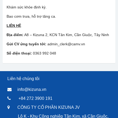
Khám sức khỏe định kỳ.
Bao cơm trưa, hỗ trợ tăng ca.
LIÊN HỆ
Địa điểm:
A8 – Kizuna 2, KCN Tân Kim, Cần Giuộc, Tây Ninh
Gửi CV ứng tuyển tới:
admin_clerk@camv.vn
Số điện thoại:
0363 992 048
Liên hệ chúng tôi
info@kizuna.vn
+84 272 3900 191
CÔNG TY CỔ PHẦN KIZUNA JV
Lô K - Khu Công nghiệp Tân Kim, xã Cần Giuộc,