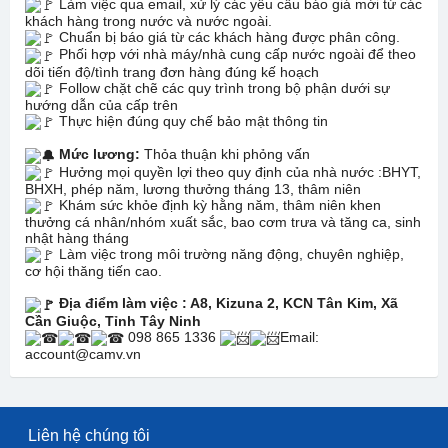
Làm việc qua email, xử lý các yêu cầu báo giá mới từ các
khách hàng trong nước và nước ngoài.
Chuẩn bị báo giá từ các khách hàng được phân công.
Phối hợp với nhà máy/nhà cung cấp nước ngoài để theo
dõi tiến độ/tình trang đơn hàng đúng kế hoạch
Follow chặt chẽ các quy trình trong bộ phận dưới sự
hướng dẫn của cấp trên
Thực hiện đúng quy chế bảo mật thông tin
Mức lương:
Thỏa thuận khi phỏng vấn
Hưởng mọi quyền lợi theo quy định của nhà nước :BHYT,
BHXH, phép năm, lương thưởng tháng 13, thâm niên
Khám sức khỏe định kỳ hằng năm, thâm niên khen
thưởng cá nhân/nhóm xuất sắc, bao cơm trưa và tăng ca, sinh
nhật hàng tháng
Làm việc trong môi trường năng động, chuyên nghiệp,
cơ hội thăng tiến cao.
Địa điểm làm việc : A8, Kizuna 2, KCN Tân Kim, Xã
Cần Giuộc, Tỉnh Tây Ninh
098 865 1336
Email:
account@camv.vn
Liên hệ chúng tôi