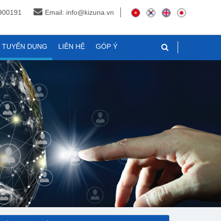
3900191
Email: info@kizuna.vn
N TUYỂN DỤNG
LIÊN HỆ
GÓP Ý