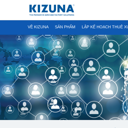
VỀ KIZUNA
SẢN PHẨM
LẬP KẾ HOẠCH THUÊ 