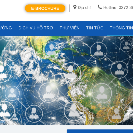
Địa chỉ
Hotline: 0272 
E-BROCHURE
XƯỞNG
DỊCH VỤ HỖ TRỢ
THƯ VIỆN
TIN TỨC
THÔNG TI