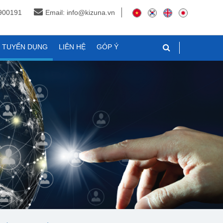
3900191
Email: info@kizuna.vn
N TUYỂN DỤNG
LIÊN HỆ
GÓP Ý