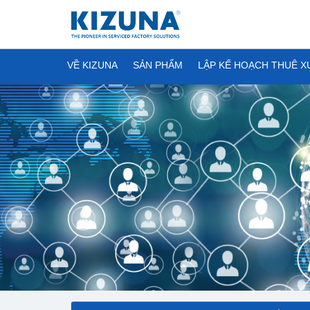
VỀ KIZUNA
SẢN PHẨM
LẬP KẾ HOẠCH THUÊ 