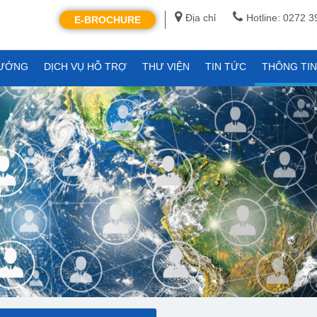
Địa chỉ
Hotline: 0272 
E-BROCHURE
XƯỞNG
DỊCH VỤ HỖ TRỢ
THƯ VIỆN
TIN TỨC
THÔNG TI