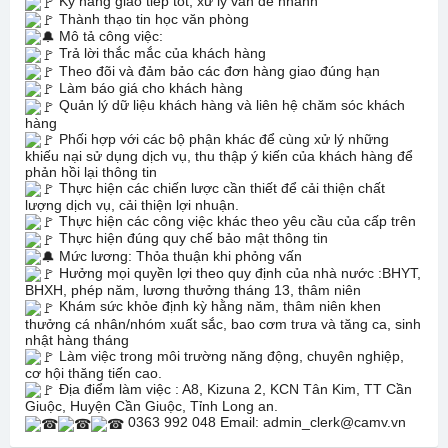
Kỹ năng giao tiếp tốt, xử lý vấn đề nhanh
Thành thạo tin học văn phòng
Mô tả công việc:
Trả lời thắc mắc của khách hàng
Theo đõi và đảm bảo các đơn hàng giao đúng hạn
Làm báo giá cho khách hàng
Quản lý dữ liệu khách hàng và liên hệ chăm sóc khách
hàng
Phối hợp với các bộ phận khác để cùng xử lý những
khiếu nại sử dụng dịch vụ, thu thập ý kiến của khách hàng để
phản hồi lại thông tin
Thực hiện các chiến lược cần thiết để cải thiện chất
lượng dịch vụ, cải thiện lợi nhuận.
Thực hiện các công việc khác theo yêu cầu của cấp trên
Thực hiện đúng quy chế bảo mật thông tin
Mức lương: Thỏa thuận khi phỏng vấn
Hưởng mọi quyền lợi theo quy định của nhà nước :BHYT,
BHXH, phép năm, lương thưởng tháng 13, thâm niên
Khám sức khỏe định kỳ hằng năm, thâm niên khen
thưởng cá nhân/nhóm xuất sắc, bao cơm trưa và tăng ca, sinh
nhật hàng tháng
Làm việc trong môi trường năng động, chuyên nghiệp,
cơ hội thăng tiến cao.
Địa điểm làm việc : A8, Kizuna 2, KCN Tân Kim, TT Cần
Giuộc, Huyện Cần Giuộc, Tỉnh Long an.
0363 992 048 Email: admin_clerk@camv.vn