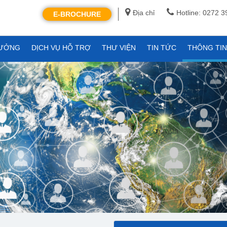
Địa chỉ
Hotline: 0272 
E-BROCHURE
XƯỞNG
DỊCH VỤ HỖ TRỢ
THƯ VIỆN
TIN TỨC
THÔNG TI