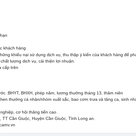
 hạn
óc khách hàng
ững khiếu nại sử dụng dịch vụ, thu thập ý kiến của khách hàng để phản
chất lượng dịch vụ, cải thiện lợi nhuận.
 cấp trên
ước :BHYT, BHXH, phép năm, lương thưởng tháng 13, thâm niên
en thưởng cá nhân/nhóm xuất sắc, bao cơm trưa và tăng ca, sinh nh
ghiệp, cơ hội thăng tiến cao.
m, TT Cần Giuộc, Huyện Cần Giuộc, Tỉnh Long an.
camv.vn