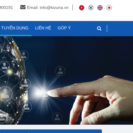
3900191
Email: info@kizuna.vn
N TUYỂN DỤNG
LIÊN HỆ
GÓP Ý