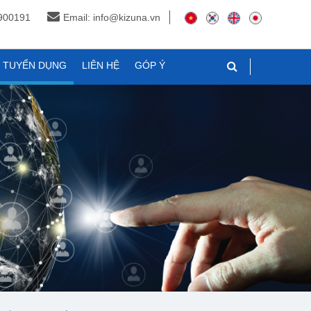
3900191
Email: info@kizuna.vn
N TUYỂN DỤNG
LIÊN HỆ
GÓP Ý