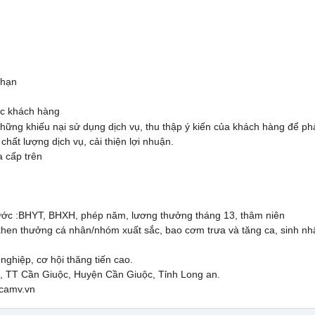
 hạn
óc khách hàng
ững khiếu nại sử dụng dịch vụ, thu thập ý kiến của khách hàng để phản
chất lượng dịch vụ, cải thiện lợi nhuận.
 cấp trên
ước :BHYT, BHXH, phép năm, lương thưởng tháng 13, thâm niên
en thưởng cá nhân/nhóm xuất sắc, bao cơm trưa và tăng ca, sinh nh
ghiệp, cơ hội thăng tiến cao.
m, TT Cần Giuộc, Huyện Cần Giuộc, Tỉnh Long an.
camv.vn