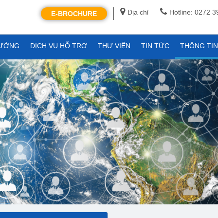
Địa chỉ
Hotline: 0272 
E-BROCHURE
XƯỞNG
DỊCH VỤ HỖ TRỢ
THƯ VIỆN
TIN TỨC
THÔNG TI