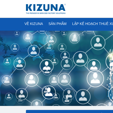
VỀ KIZUNA
SẢN PHẨM
LẬP KẾ HOẠCH THUÊ 