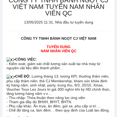
CÔNG TY TNHH BÁNH NGỌT CJ
VIỆT NAM TUYỂN NAM NHÂN
VIÊN QC
13/05/2025 11:31, Nhà đầu tư tuyển dụng
CÔNG TY TNHH BÁNH NGỌT CJ VIỆT NAM
TUYỂN DỤNG
NAM NHÂN VIÊN QC
CÔNG VIỆC:
- Kiểm soát, giám sát chất lượng sản xuất tại nhà máy từ
nguyên vật liệu đến thành phẩm…
CHẾ ĐỘ:
Lương tháng 13, lương KPI, thưởng thâm niên,
phụ cấp thâm niên, thẻ CJ Membership, khám sức khỏe định
kỳ hàng năm, sinh nhật, party, trung thu, 8/3, 20/10, Xmas,
Voucher Tous Les Jours trị giá 300 nghìn khi ký HD chính thức,
tăng lương hàng năm v.v....
- Thu nhập: Thỏa thuận theo năng lực ứng viên
- Tham gia đầy đủ BHXH, BHYT, BHTN.
- Phụ cấp khác: Ăn trưa, ăn đêm, gửi xe, phụ cấp vị trí….
- Chế độ tăng ca, làm đêm… theo quy định của Luật lao động.