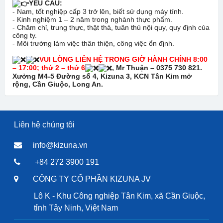
YÊU CẦU:
- Nam, tốt nghiệp cấp 3 trở lên, biết sử dụng máy tính.
- Kinh nghiệm 1 – 2 năm trong nghành thực phẩm.
- Chăm chỉ, trung thực, thật thà, tuân thủ nội quy, quy định của
công ty.
- Môi trường làm việc thân thiện, công việc ổn định.
VUI LÒNG LIÊN HỆ TRONG GIỜ HÀNH CHÍNH 8:00
– 17:00; thứ 2 – thứ 6
, Mr Thuận – 0375 730 821.
Xưởng M4-5 Đường số 4, Kizuna 3, KCN Tân Kim mở
rộng, Cần Giuộc, Long An.
Liên hệ chúng tôi
info@kizuna.vn
+84 272 3900 191
CÔNG TY CỔ PHẦN KIZUNA JV
Lô K - Khu Công nghiệp Tân Kim, xã Cần Giuộc,
tỉnh Tây Ninh, Việt Nam