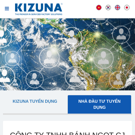
KIZUNA TUYỂN DỤNG
NHÀ ĐẦU TƯ TUYỂN
DỤNG