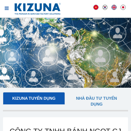
KIZUNA TUYỂN DỤNG
NHÀ ĐẦU TƯ TUYỂN
DỤNG