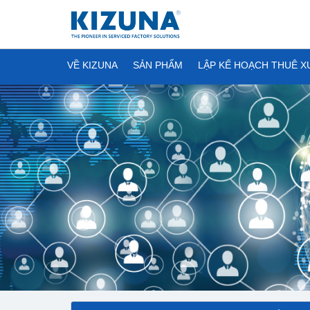
VỀ KIZUNA
SẢN PHẨM
LẬP KẾ HOẠCH THUÊ 