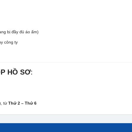
rang bị đầy đủ áo ấm)
uy công ty
ỘP HỒ SƠ
:
), từ
Thứ 2 – Thứ 6