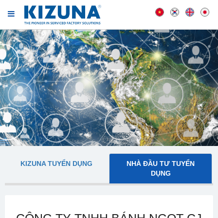
KIZUNA TUYỂN DỤNG
NHÀ ĐẦU TƯ TUYỂN
DỤNG