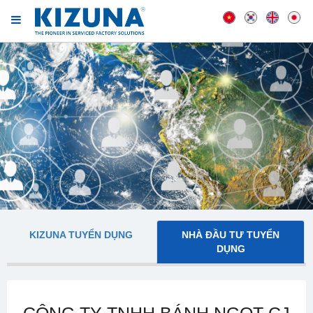
KIZUNA TUYỂN DỤNG
NHÀ ĐẦU TƯ TUYỂN
DỤNG