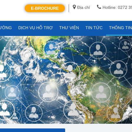
Địa chỉ
Hotline: 0272 
E-BROCHURE
XƯỞNG
DỊCH VỤ HỖ TRỢ
THƯ VIỆN
TIN TỨC
THÔNG TI