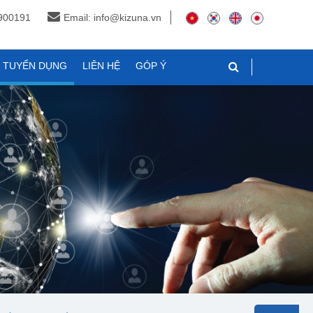
3900191
Email: info@kizuna.vn
N TUYỂN DỤNG
LIÊN HỆ
GÓP Ý