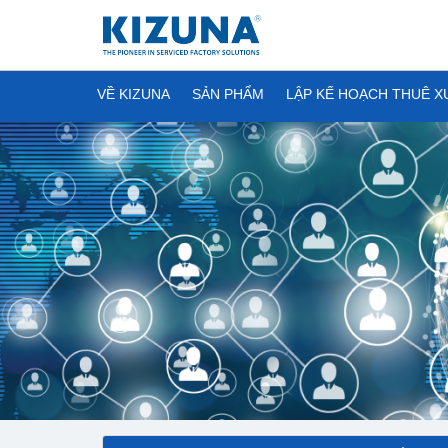
VỀ KIZUNA
SẢN PHẨM
LẬP KẾ HOẠCH THUÊ 