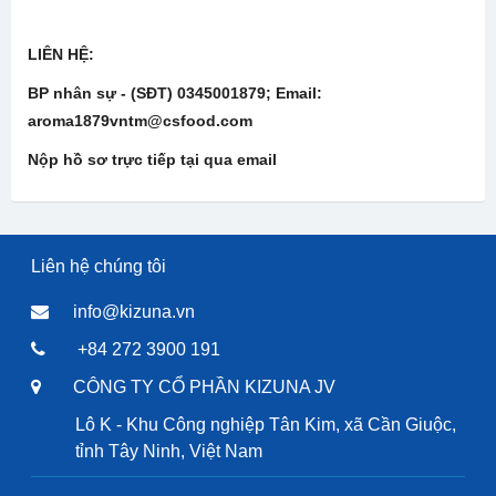
LIÊN HỆ:
BP nhân sự - (SĐT) 0345001879; Email:
aroma1879vntm@csfood.com
Nộp hồ sơ trực tiếp tại qua email
Liên hệ chúng tôi
info@kizuna.vn
+84 272 3900 191
CÔNG TY CỔ PHẦN KIZUNA JV
Lô K - Khu Công nghiệp Tân Kim, xã Cần Giuộc,
tỉnh Tây Ninh, Việt Nam