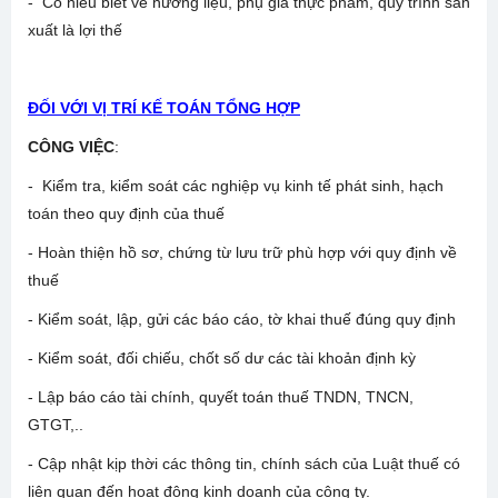
- Có hiểu biết về hương liệu, phụ gia thực phẩm, quy trình sản
xuất là lợi thế
ĐỐI VỚI VỊ TRÍ KẾ TOÁN TỔNG HỢP
CÔNG VIỆC
:
- Kiểm tra, kiểm soát các nghiệp vụ kinh tế phát sinh, hạch
toán theo quy định của thuế
- Hoàn thiện hồ sơ, chứng từ lưu trữ phù hợp với quy định về
thuế
- Kiểm soát, lập, gửi các báo cáo, tờ khai thuế đúng quy định
- Kiểm soát, đối chiếu, chốt số dư các tài khoản định kỳ
- Lập báo cáo tài chính, quyết toán thuế TNDN, TNCN,
GTGT,..
- Cập nhật kịp thời các thông tin, chính sách của Luật thuế có
liên quan đến hoạt động kinh doanh của công ty.