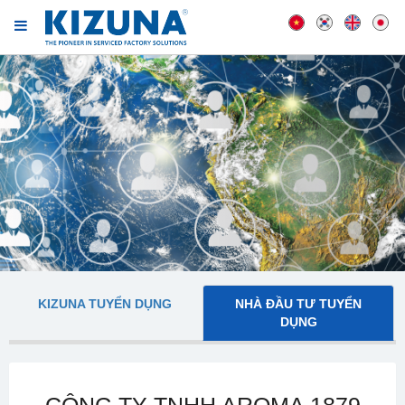
KIZUNA TUYỂN DỤNG
NHÀ ĐẦU TƯ TUYỂN
DỤNG