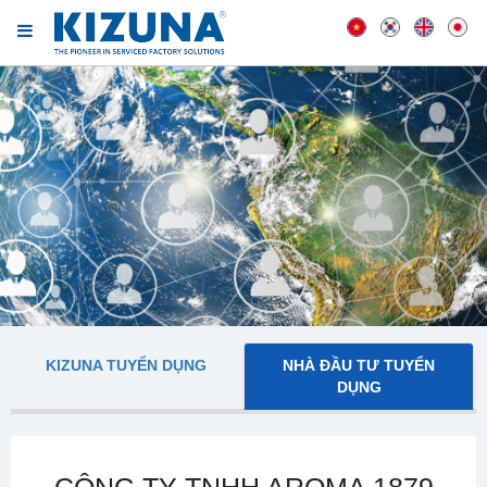
KIZUNA TUYỂN DỤNG
NHÀ ĐẦU TƯ TUYỂN
DỤNG