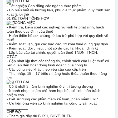
YÊU CẦU:
- Tốt nghiệp Cao đẳng các ngành thực phẩm
- Có hiểu biết về hương liệu, phụ gia thực phẩm, quy trình sản
xuất là lợi thế
01 KẾ TOÁN TỔNG HỢP
CÔNG VIỆC:
- Kiểm tra, kiểm soát các nghiệp vụ kinh tế phát sinh, hạch
toán theo quy định của thuế
- Hoàn thiện hồ sơ, chứng từ lưu trữ phù hợp với quy định về
thuế
- Kiểm soát, lập, gửi các báo cáo, tờ khai thuế đúng quy định
- Kiểm soát, đối chiếu, chốt số dư các tài khoản định kỳ
- Lập báo cáo tài chính, quyết toán thuế TNDN, TNCN,
GTGT,..
- Cập nhật kịp thời các thông tin, chính sách của Luật thuế có
liên quan đến hoạt động kinh doanh của công ty.
- Các công việc khác theo yêu cầu của cấp trên
- Thu nhập: 15 – 17 triệu / tháng hoặc thỏa thuận theo năng
lực
YÊU CẦU:
- Có ít nhất 3 năm kinh nghiệm ở vị trí tương đương
- Nhanh nhẹn, chăm chỉ, ham học hỏi, có tinh thần trách
nhiệm cao
- Biết sử dụng các phần mềm kế toán, phần mềm ERP
- Ưu tiên ứng viên có kinh nghiệm tại công ty sản xuất
__________
CHẾ ĐỘ:
- Tham gia đầy đủ BHXH, BHYT, BHTN.