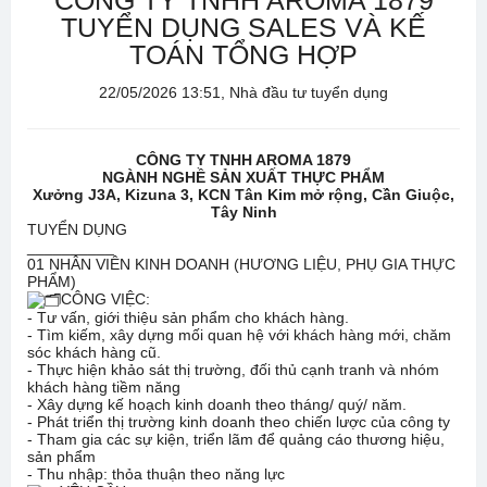
CÔNG TY TNHH AROMA 1879
TUYỂN DỤNG SALES VÀ KẾ
TOÁN TỔNG HỢP
22/05/2026 13:51, Nhà đầu tư tuyển dụng
CÔNG TY TNHH AROMA 1879
NGÀNH NGHỀ SẢN XUẤT THỰC PHẨM
Xưởng J3A, Kizuna 3, KCN Tân Kim mở rộng, Cần Giuộc,
Tây Ninh
TUYỂN DỤNG
__________
01 NHÂN VIÊN KINH DOANH (HƯƠNG LIỆU, PHỤ GIA THỰC
PHẨM)
CÔNG VIỆC:
- Tư vấn, giới thiệu sản phẩm cho khách hàng.
- Tìm kiếm, xây dựng mối quan hệ với khách hàng mới, chăm
sóc khách hàng cũ.
- Thực hiện khảo sát thị trường, đối thủ cạnh tranh và nhóm
khách hàng tiềm năng
- Xây dựng kế hoạch kinh doanh theo tháng/ quý/ năm.
- Phát triển thị trường kinh doanh theo chiến lược của công ty
- Tham gia các sự kiện, triển lãm để quảng cáo thương hiệu,
sản phẩm
- Thu nhập: thỏa thuận theo năng lực