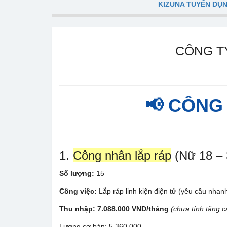
KIZUNA TUYỂN DỤ
CÔNG T
📢 CÔNG
1.
Công nhân lắp ráp
(Nữ 18 – 
Số lượng:
15
Công việc:
Lắp ráp linh kiện điện tử (yêu cầu nhanh
Thu nhập:
7.088.000 VND/tháng
(chưa tính tăng c
Lương cơ bản: 5.360.000