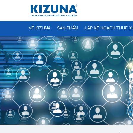
VỀ KIZUNA
SẢN PHẨM
LẬP KẾ HOẠCH THUÊ 