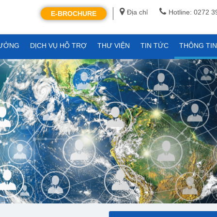
Địa chỉ
Hotline: 0272 
E-BROCHURE
XƯỞNG
DỊCH VỤ HỖ TRỢ
THƯ VIỆN
TIN TỨC
THÔNG TI