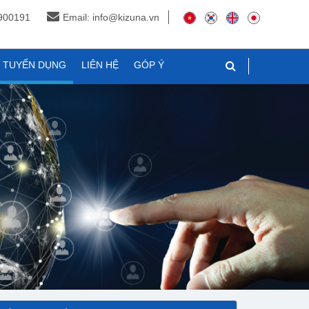
3900191
Email: info@kizuna.vn
N TUYỂN DỤNG
LIÊN HỆ
GÓP Ý