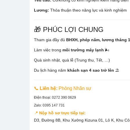
Yêu cầu:
Có/không có kinh nghiệm kiểm hàng điện tử,
Lương:
Thỏa thuận theo năng lực và kinh nghiệm
🎁 PHÚC LỢI CHUNG
Tham gia đầy đủ
BHXH, phép năm, lương tháng 
Làm việc trong
môi trường máy lạnh
🌬
Quà sinh nhật, quà lễ (Trung thu, Tết, …)
Du lịch hàng năm
khách sạn 4 sao trở lên
⛱
📞
Liên hệ:
Phòng Nhân sự
Điện thoại: 0272 390 0629
Zalo: 0395 147 731
📍
Nộp hồ sơ trực tiếp tại:
D3, Đường 8B, Khu Xưởng Kizuna 01, Lô K, Khu Cô