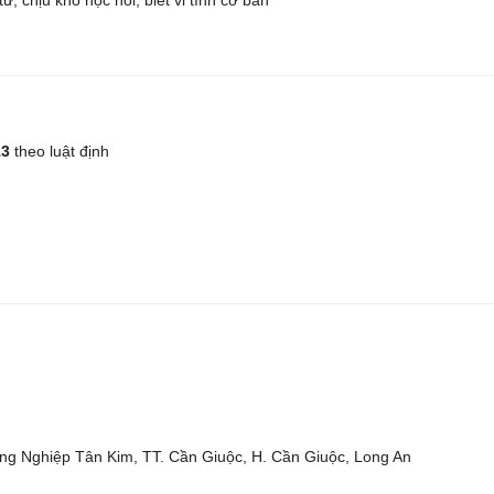
 chịu khó học hỏi, biết vi tính cơ bản
13
theo luật định
ng Nghiệp Tân Kim, TT. Cần Giuộc, H. Cần Giuộc, Long An