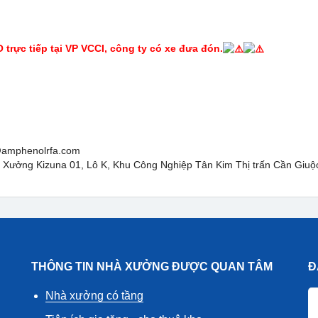
O trực tiếp tại VP VCCI, công ty có xe đưa đón.
i@amphenolrfa.com
u Xưởng Kizuna 01, Lô K, Khu Công Nghiệp Tân Kim Thị trấn Cần Giuộ
THÔNG TIN NHÀ XƯỞNG ĐƯỢC QUAN TÂM
Đ
Nhà xưởng có tầng