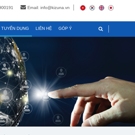
3900191
Email: info@kizuna.vn
N TUYỂN DỤNG
LIÊN HỆ
GÓP Ý