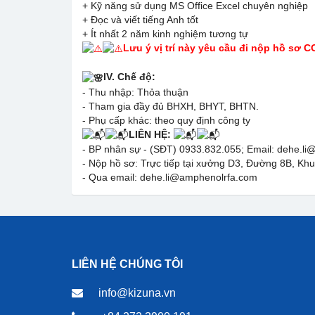
+ Kỹ năng sử dụng MS Office Excel chuyên nghiệp
+ Đọc và viết tiếng Anh tốt
+ Ít nhất 2 năm kinh nghiệm tương tự
Lưu ý vị trí này yêu cầu đi nộp hồ sơ C
IV. Chế độ:
- Thu nhập: Thỏa thuận
- Tham gia đầy đủ BHXH, BHYT, BHTN.
- Phụ cấp khác: theo quy định công ty
LIÊN HỆ:
- BP nhân sự - (SĐT) 0933.832.055; Email: dehe.l
- Nộp hồ sơ: Trực tiếp tại xưởng D3, Đường 8B, Kh
- Qua email: dehe.li@amphenolrfa.com
LIÊN HỆ CHÚNG TÔI
info@kizuna.vn