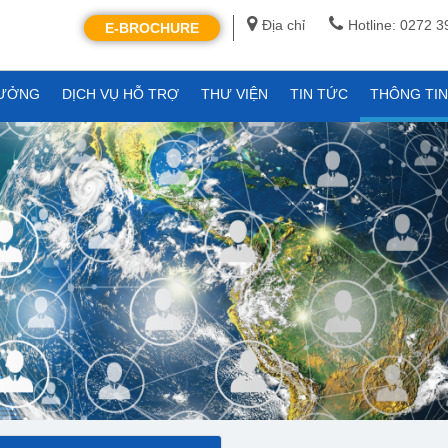
Địa chỉ
Hotline: 0272 
E-BROCHURE
XƯỞNG
DỊCH VỤ HỖ TRỢ
THƯ VIỆN
TIN TỨC
THÔNG TI