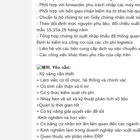
- Phối hợp với forwarder phụ trách nhập các máy m
- Phối hợp với bên giao nhận kiểm tra tờ khai hải qu
- Chuẩn bị bộ chứng từ xin Giấy chứng nhận xuất xứ 
- Theo dõi định mức nguyên phụ liệu, đối chiếu xuấ
mẫu 15,15a,16 hàng năm.
- Tổng hợp chứng từ xuất nhập khẩu đã thông quan 
Định kì kiểm tra công nợ của các chi phí logistics
- Liên hệ với các bên cung cấp dịch vụ vận chuyển 
- Các công việc khác theo yêu cầu của cấp trên
III. Yêu cầu:
- Kỹ năng cần thiết:
+ Làm việc có tổ chức, hệ thống và chính xác
+ Có tính cẩn thận và tỉ mỉ
+ Có ý thức kiểm soát chi phí
+ Nhạy bén về số và kỹ thuật phân tích số liệu
+Quản lý thời gian tốt
+ Có kỹ năng giải quyết vấn đề tốt
-Kinh nghiệm và học vấn
+ Có bằng cử nhân trở lên liên quan đến các ngành: 
+ Kinh nghiệm làm trong doanh nghiệp sản xuất xuấ
+ Quen thuộc với phần mềm ERP