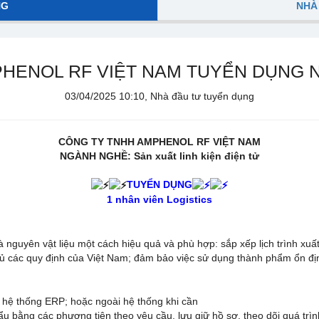
NG
NHÀ
HENOL RF VIỆT NAM TUYỂN DỤNG N
03/04/2025 10:10, Nhà đầu tư tuyển dụng
CÔNG TY TNHH AMPHENOL RF VIỆT NAM
NGÀNH NGHỀ: Sản xuất linh kiện điện tử
TUYỂN DỤNG
1 nhân viên Logistics
 nguyên vật liệu một cách hiệu quả và phù hợp: sắp xếp lịch trình xuấ
ủ các quy định của Việt Nam; đảm bảo việc sử dụng thành phẩm ổn đị
 hệ thống ERP; hoặc ngoài hệ thống khi cần
u bằng các phương tiện theo yêu cầu, lưu giữ hồ sơ, theo dõi quá trìn