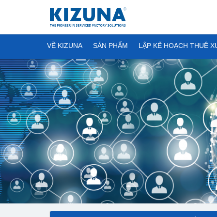
VỀ KIZUNA
SẢN PHẨM
LẬP KẾ HOẠCH THUÊ 