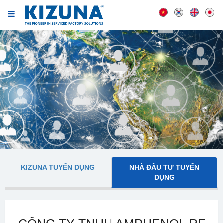
KIZUNA TUYỂN DỤNG
NHÀ ĐẦU TƯ TUYỂN
DỤNG