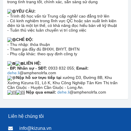
trong tình trạng tốt, chính xác, sẵn sàng sử dụng
YÊU CẦU:
- Trình độ học vấn từ Trung cấp nghề/ cao đẳng trở lên
- Có kinh nghiệm trong lĩnh vực QC hoặc sản xuất linh kiện
điện tử là một lợi thế, có khả năng đọc hiểu bản vẽ kỹ thuật
- Tuân thủ việc luân chuyển vị trí công việc
CHẾ ĐỘ:
- Thu nhập: thỏa thuận
- Tham gia đầy đủ BHXH, BHYT, BHTN
- Phụ cấp khác: theo quy định công ty
LIÊN HỆ:
-
BP. Nhân sự - SĐT:
0933 832 055;
Email:
dehe.li
@amphenolrfa.com
Nộp hồ sơ trực tiếp tại
xưởng D3, Đường 8B, Khu
Xưởng Kizuna 01, Lô K, Khu Công Nghiệp Tân Kim Thị trấn
Cần Giuộc - Huyện Cần Giuộc - Long An.
Nộp qua email:
dehe.li
@amphenolrfa.com
Liên hệ chúng tôi
info@kizuna.vn