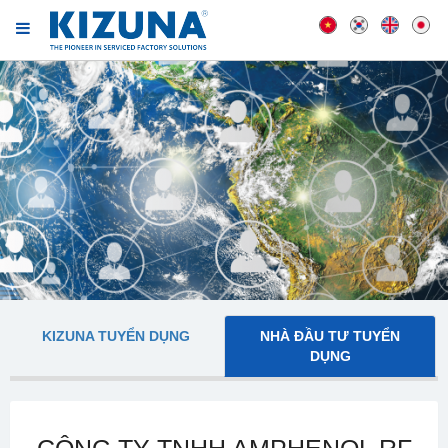
KIZUNA TUYỂN DỤNG
NHÀ ĐẦU TƯ TUYỂN
DỤNG