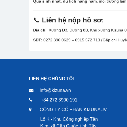
Quà sinh nhật
,
du lịch hàng năm
, môi trường làm
📞
Liên hệ nộp hồ sơ
:
Địa chỉ
: Xưởng D3, Đường 8B, Khu xưởng Kizuna 01
SĐT
: 0272 390 0629 – 0915 572 713 (Gặp chị Huy
LIÊN HỆ CHÚNG TÔI
info@kizuna.vn
+84 272 3900 191
CÔNG TY CỔ PHẦN KIZUNA JV
Lô K - Khu Công nghiệp Tân
Kim, xã Cần Giuộc, tỉnh Tây