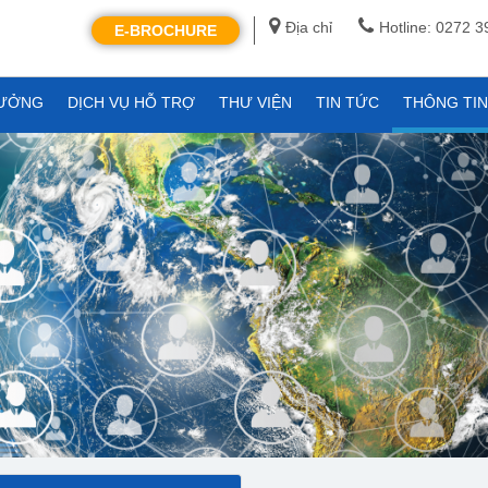
Địa chỉ
Hotline: 0272 
E-BROCHURE
XƯỞNG
DỊCH VỤ HỖ TRỢ
THƯ VIỆN
TIN TỨC
THÔNG TI