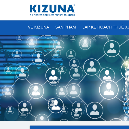
VỀ KIZUNA
SẢN PHẨM
LẬP KẾ HOẠCH THUÊ 