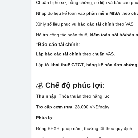
Chuẩn bị hồ sơ, bằng chứng, số liệu và báo cáo ph
Nhập dữ liệu kế toán vào
phần mềm MISA
theo
ch
Xử lý số liệu phục vụ
báo cáo tài chính
theo VAS.
Hỗ trợ công tác hoàn thuế,
kiểm toán nội bộ/bên 
*
Báo cáo tài chính
:
Lập
báo cáo tài chính
theo chuẩn VAS.
Lập
tờ khai thuế GTGT
,
bảng kê hóa đơn chứng
💰
Chế độ phúc lợi
:
Thu nhập
: Thỏa thuận theo năng lực
Trợ cấp cơm trưa
: 28.000 VNĐ/ngày
Phúc lợi
:
Đóng BHXH, phép năm, thưởng tết theo quy định