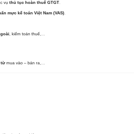
ục vụ
thủ tục hoàn thuế GTGT
.
uẩn mực kế toán Việt Nam (VAS)
.
ngoài
, kiểm toán thuế,…
 từ
mua vào – bán ra,…