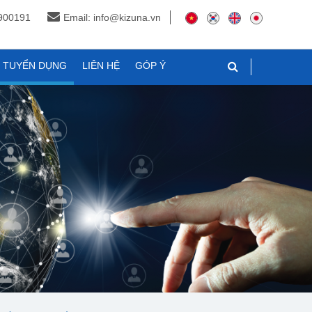
3900191
Email: info@kizuna.vn
N TUYỂN DỤNG
LIÊN HỆ
GÓP Ý