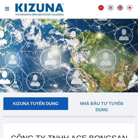
KIZUNA TUYỂN DỤNG
NHÀ ĐẦU TƯ TUYỂN
DỤNG