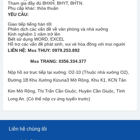
Tham gia đầy đủ BHXH, BHYT, BHTN.
Phụ cấp khác: thỏa thuận
YÊU CẦU:
Giao tiếp tiếng hàn tốt
Phiên dịch các vấn đề về văn phòng và nhà xưởng
Kinh nghiệm 1 năm trở lên
Biết sử dụng WORD, EXCEL
Hỗ trợ các vấn đề phát sinh, vui vẻ hòa đồng với mọi người
LIÊN HỆ:
Mss THUY: 0979.253.892
Mss TRANG: 0356.334.377
Nộp hồ sơ trực tiếp tại xưởng: O2-10 (Thuộc nhà xưởng O2),
Đường 1B Khu Xưởng Kizuna3 Mở Rộng, Khu K1, KCN Tân
Kim Mở Rộng, Thị Trấn Cần Giuộc, Huyện Cần Giuộc, Tỉnh
Long An. (Có thể nộp cv ứng tuyển trước)
Liên hệ chúng tôi