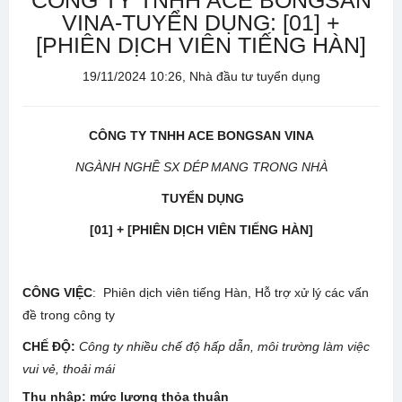
CÔNG TY TNHH ACE BONGSAN
VINA-TUYỂN DỤNG: [01] +
[PHIÊN DỊCH VIÊN TIẾNG HÀN]
19/11/2024 10:26, Nhà đầu tư tuyển dụng
CÔNG TY TNHH ACE BONGSAN VINA
NGÀNH NGHỀ SX DÉP MANG TRONG NHÀ
TUYỂN DỤNG
[01] + [PHIÊN DỊCH VIÊN TIẾNG HÀN]
CÔNG VIỆC
: Phiên dịch viên tiếng Hàn, Hỗ trợ xử lý các vấn
đề trong công ty
CHẾ ĐỘ
:
Công ty nhiều chế độ hấp dẫn, môi trường làm việc
vui vẻ, thoải mái
Thu nhập:
mức lương thỏa thuận