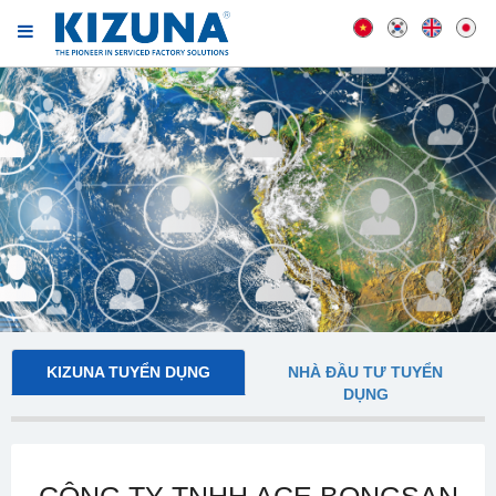
KIZUNA TUYỂN DỤNG
NHÀ ĐẦU TƯ TUYỂN
DỤNG