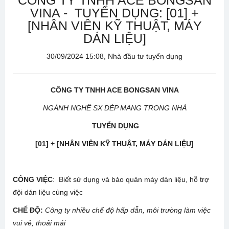
CÔNG TY TNHH ACE BONGSAN
VINA - TUYỂN DỤNG: [01] +
[NHÂN VIÊN KỸ THUẬT, MÁY
DÁN LIỆU]
30/09/2024 15:08, Nhà đầu tư tuyển dụng
CÔNG TY TNHH ACE BONGSAN VINA
NGÀNH NGHỀ SX DÉP MANG TRONG NHÀ
TUYỂN DỤNG
[01] + [NHÂN VIÊN KỸ THUẬT, MÁY DÁN LIỆU]
CÔNG VIỆC
: Biết sử dụng và bảo quản máy dán liệu, hỗ trợ
đội dán liệu cùng việc
CHẾ ĐỘ
:
Công ty nhiều chế độ hấp dẫn, môi trường làm việc
vui vẻ, thoải mái