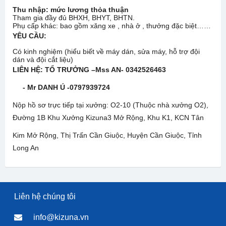
Thu nhập: mức lương thỏa thuận
Tham gia đầy đủ BHXH, BHYT, BHTN.
Phụ cấp khác: bao gồm xăng xe , nhà ở , thưởng đặc biệt……
YÊU CẦU:
Có kinh nghiệm (hiểu biết về máy dán, sửa máy, hỗ trợ đội
dán và đội cắt liệu)
LIÊN HỆ:
TỔ TRƯỞNG –Mss AN- 0342526463
- Mr DANH Ú -0797939724
Nộp hồ sơ trực tiếp tại xưởng: O2-10 (Thuộc nhà xưởng O2),
Đường 1B Khu Xưởng Kizuna3 Mở Rộng, Khu K1, KCN Tân
Kim Mở Rộng, Thị Trấn Cần Giuộc, Huyện Cần Giuộc, Tỉnh
Long An
Liên hệ chúng tôi
info@kizuna.vn