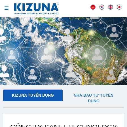
KIZUNA TUYỂN DỤNG
NHÀ ĐẦU TƯ TUYỂN
DỤNG