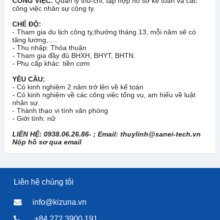
CÔNG VIỆC:
Quản lý thu-chi, tập hợp hồ sơ kế toán và các
công việc nhân sự công ty.
CHẾ ĐỘ:
- Tham gia du lịch công ty,thưởng tháng 13, mỗi năm sẽ có
tăng lương,….
- Thu nhập: Thỏa thuận
- Tham gia đầy đủ BHXH, BHYT, BHTN.
- Phụ cấp khác: tiền cơm
YÊU CẦU:
- Có kinh nghiệm 2 năm trở lên về kế toán
- Có kinh nghiệm về các công việc tổng vụ, am hiểu về luật
nhân sự.
- Thành thạo vi tính văn phòng
- Giới tính: nữ
LIÊN HỆ: 0938.06.26.86- ; Email: thuylinh@sanei-tech.vn
Nộp hồ sơ qua email
Liên hệ chúng tôi
info@kizuna.vn
+84 272 3900 191