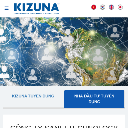
KIZUNA TUYỂN DỤNG
NHÀ ĐẦU TƯ TUYỂN
DỤNG