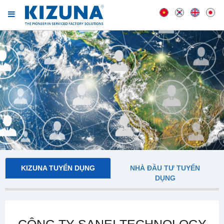
KIZUNA TUYỂN DỤNG
NHÀ ĐẦU TƯ TUYỂN
DỤNG