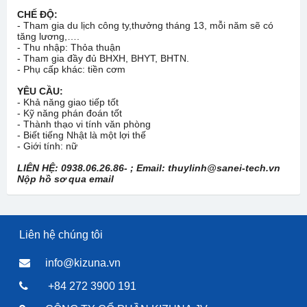
CHẾ ĐỘ:
- Tham gia du lịch công ty,thưởng tháng 13, mỗi năm sẽ có
tăng lương,….
- Thu nhập: Thỏa thuận
- Tham gia đầy đủ BHXH, BHYT, BHTN.
- Phụ cấp khác: tiền cơm
YÊU CẦU:
- Khả năng giao tiếp tốt
- Kỹ năng phán đoán tốt
- Thành thạo vi tính văn phòng
- Biết tiếng Nhật là một lợi thế
- Giới tính: nữ
LIÊN HỆ: 0938.06.26.86- ; Email: thuylinh@sanei-tech.vn
Nộp hồ sơ qua email
Liên hệ chúng tôi
info@kizuna.vn
+84 272 3900 191