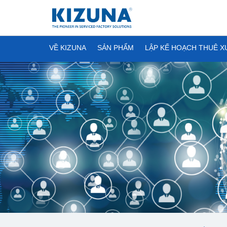
VỀ KIZUNA
SẢN PHẨM
LẬP KẾ HOẠCH THUÊ 