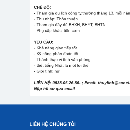
CHẾ ĐỘ:
- Tham gia du lịch công ty,thưởng tháng 13, mỗi nă
- Thu nhập: Thỏa thuận
- Tham gia đầy đủ BHXH, BHYT, BHTN.
- Phụ cấp khác: tiền cơm
YÊU CẦU:
- Khả năng giao tiếp tốt
- Kỹ năng phán đoán tốt
- Thành thạo vi tính văn phòng
- Biết tiếng Nhật là một lợi thế
- Giới tính: nữ
LIÊN HỆ: 0938.06.26.86- ; Email: thuylinh@sanei
Nộp hồ sơ qua email
LIÊN HỆ CHÚNG TÔI