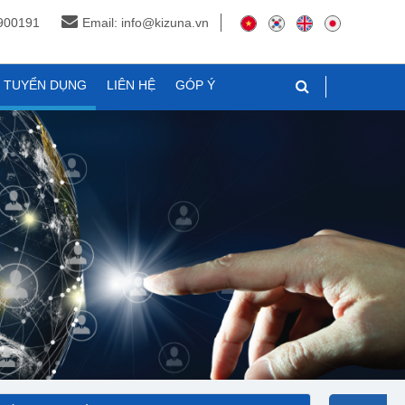
3900191
Email: info@kizuna.vn
N TUYỂN DỤNG
LIÊN HỆ
GÓP Ý