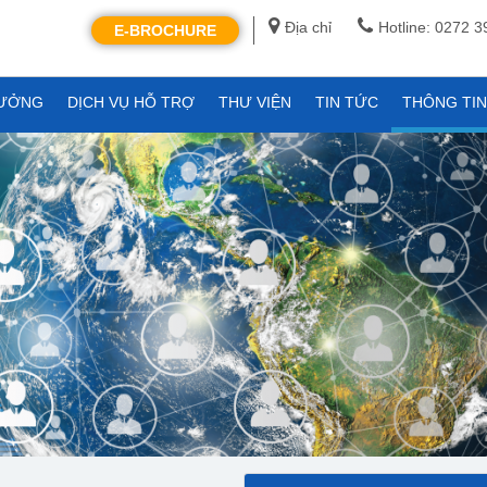
Địa chỉ
Hotline: 0272 
E-BROCHURE
XƯỞNG
DỊCH VỤ HỖ TRỢ
THƯ VIỆN
TIN TỨC
THÔNG TI