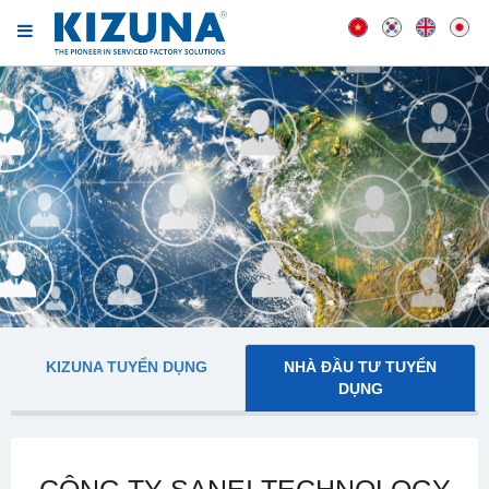
KIZUNA TUYỂN DỤNG
NHÀ ĐẦU TƯ TUYỂN
DỤNG