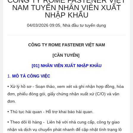
CÔNG TY ROME FASTENER VIỆT
NAM TUYỂN NHÂN VIÊN XUẤT
NHẬP KHẨU
04/03/2026 09:05, Nhà đầu tư tuyển dụng
CÔNG TY ROME FASTENER VIỆT NAM
[CẦN TUYỂN]
[01] NHÂN VIÊN XUẤT NHẬP KHẨU
1.
MÔ TẢ CÔNG VIỆC
• Xử lý hồ sơ - Soạn thảo, xem xét và ghi nhận hợp đồng, hóa
đơn, phiếu đóng gói, giấy chứng nhận xuất xứ (C/O) và vận
đơn.
• Thủ tục hải quan - Hỗ trợ khai báo hải quan.
• Theo dõi lô hàng - Liên hệ với nhà cung cấp, công ty giao
nhận và dịch vụ chuyển phát nhanh để cập nhật tình trạng lô