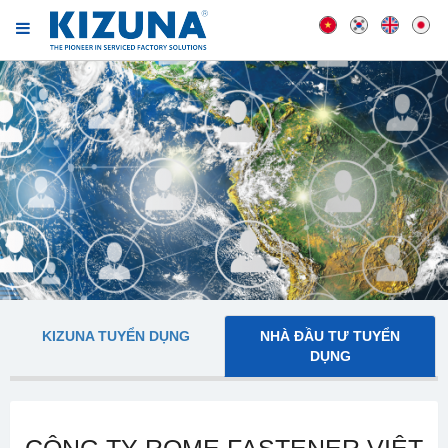
KIZUNA TUYỂN DỤNG
NHÀ ĐẦU TƯ TUYỂN
DỤNG