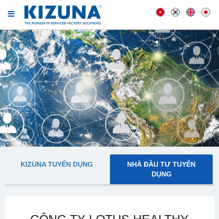
KIZUNA TUYỂN DỤNG
NHÀ ĐẦU TƯ TUYỂN
DỤNG