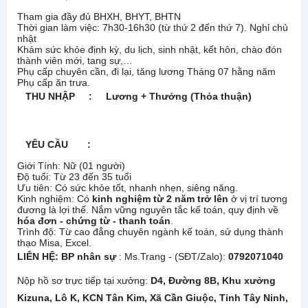
Tham gia đầy đủ BHXH, BHYT, BHTN
Thời gian làm việc: 7h30-16h30 (từ thứ 2 đến thứ 7). Nghỉ chủ
nhật
Khám sức khỏe định kỳ, du lịch, sinh nhật, kết hôn, chào đón
thành viên mới, tang sự,…
Phụ cấp chuyên cần, đi lại, tăng lương Tháng 07 hằng năm
Phụ cấp ăn trưa.
THU NHẬP
:
Lương + Thưởng
(Thỏa thuận)
YÊU CẦU :
Giới Tính: Nữ (01 người)
Độ tuổi: Từ 23 đến 35 tuổi
Ưu tiên: Có sức khỏe tốt, nhanh nhẹn, siêng năng.
Kinh nghiệm: Có
kinh nghiệm từ 2 năm trở lên
ở vị trí tương
đương là lợi thế. Nắm vững nguyên tắc kế toán, quy định về
hóa đơn - chứng từ - thanh toán
.
Trình độ: Từ cao đẳng chuyên ngành kế toán, sử dụng thành
thạo Misa, Excel.
LIÊN HỆ:
BP nhân sự
: Ms.Trang - (SĐT/Zalo):
0792071040
Nộp hồ sơ trực tiếp tại xưởng:
D4, Đường 8B, Khu xưởng
Kizuna, Lô K, KCN Tân Kim, Xã Cần Giuộc, Tỉnh Tây Ninh,