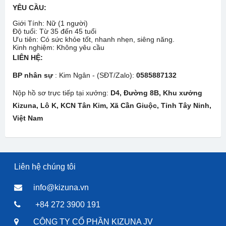
YÊU CẦU:
Giới Tính: Nữ (1 người)
Độ tuổi: Từ 35 đến 45 tuổi
Ưu tiên: Có sức khỏe tốt, nhanh nhẹn, siêng năng.
Kinh nghiệm: Không yêu cầu
LIÊN HỆ:
BP nhân sự
: Kim Ngân - (SĐT/Zalo):
0585887132
Nộp hồ sơ trực tiếp tại xưởng:
D4, Đường 8B, Khu xưởng
Kizuna, Lô K, KCN Tân Kim, Xã Cần Giuộc, Tỉnh Tây Ninh,
Việt Nam
Liên hệ chúng tôi
info@kizuna.vn
+84 272 3900 191
CÔNG TY CỔ PHẦN KIZUNA JV