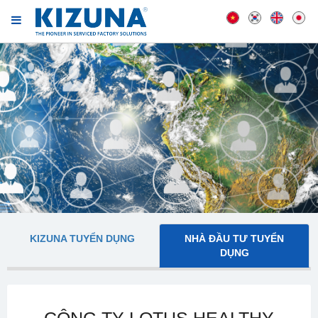
KIZUNA TUYỂN DỤNG
NHÀ ĐẦU TƯ TUYỂN
DỤNG