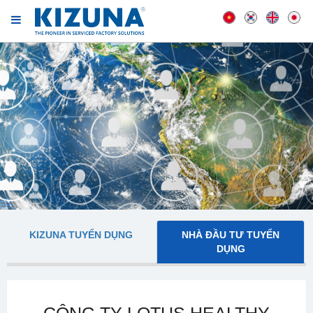
KIZUNA TUYỂN DỤNG
NHÀ ĐẦU TƯ TUYỂN
DỤNG