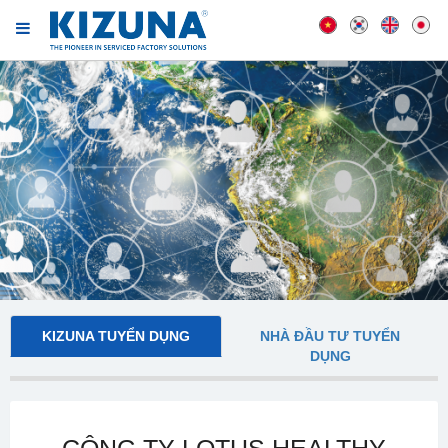
KIZUNA TUYỂN DỤNG
NHÀ ĐẦU TƯ TUYỂN
DỤNG