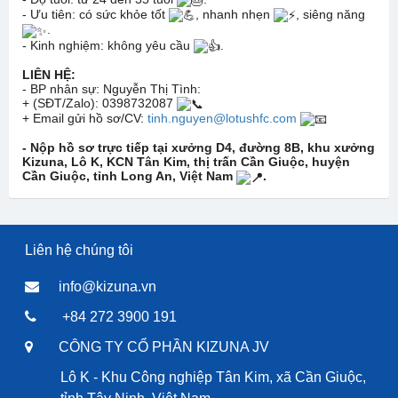
- Ưu tiên: có sức khỏe tốt
, nhanh nhẹn
, siêng năng
.
- Kinh nghiệm: không yêu cầu
.
LIÊN HỆ:
- BP nhân sự: Nguyễn Thị Tình:
+ (SĐT/Zalo): 0398732087
+ Email gửi hồ sơ/CV:
tinh.nguyen@lotushfc.com
- Nộp hồ sơ trực tiếp tại xưởng D4, đường 8B, khu xưởng
Kizuna, Lô K, KCN Tân Kim, thị trấn Cần Giuộc, huyện
Cần Giuộc, tỉnh Long An, Việt Nam
.
Liên hệ chúng tôi
info@kizuna.vn
+84 272 3900 191
CÔNG TY CỔ PHẦN KIZUNA JV
Lô K - Khu Công nghiệp Tân Kim, xã Cần Giuộc,