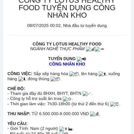
CÔNG TY LOTUS HEALTHY
FOOD TUYỂN DỤNG CÔNG
NHÂN KHO
08/07/2025 00:02, Nhà đầu tư tuyển dụng
CÔNG TY LOTUS HEALTHY FOOD
NGÀNH NGHỀ THỰC PHẨM
TUYỂN DỤNG
CÔNG NHÂN KHO
CÔNG VIỆC:
Sắp xếp hàng hóa
, lên hàng
, xuống
hàng
, đóng thùng
.
CHẾ ĐỘ:
- Tham gia đầy đủ BHXH, BHYT, BHTN
.
- Công ty hỗ trợ suất ăn trưa
.
- Thời gian làm việc: 7h30-18h00 (từ thứ 2 đến thứ 6)
.
THU NHẬP:
TỪ 6.500.000-8.000.000 VND
.
YÊU CẦU:
- Giới Tính: Nam (2 người)
.
- Độ tuổi: từ 24 đến 35 tuổi
.