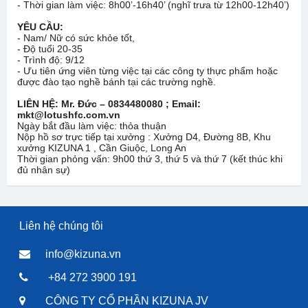
- Thời gian làm việc: 8h00’-16h40’ (nghĩ trưa từ 12h00-12h40’)
YÊU CẦU:
- Nam/ Nữ có sức khỏe tốt,
- Độ tuổi 20-35
- Trình độ: 9/12
- Ưu tiên ứng viên từng việc tại các công ty thực phẩm hoặc
được đào tạo nghề bánh tại các trường nghề.
LIÊN HỆ: Mr. Đức – 0834480080 ; Email:
mkt@lotushfc.com.vn
Ngày bắt đầu làm việc: thỏa thuận
Nộp hồ sơ trực tiếp tại xưởng : Xưởng D4, Đường 8B, Khu
xưởng KIZUNA 1 , Cần Giuộc, Long An
Thời gian phỏng vấn: 9h00 thứ 3, thứ 5 và thứ 7 (kết thúc khi
đủ nhân sự)
Liên hệ chúng tôi
info@kizuna.vn
+84 272 3900 191
CÔNG TY CỔ PHẦN KIZUNA JV