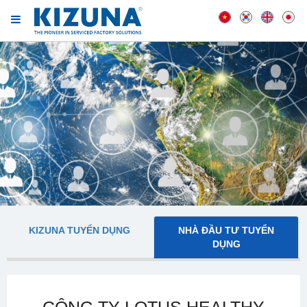
KIZUNA TUYỂN DỤNG
NHÀ ĐẦU TƯ TUYỂN
DỤNG