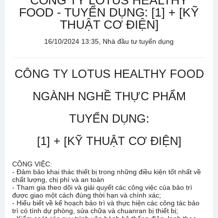
CÔNG TY LOTUS HEALTHY
FOOD - TUYỂN DỤNG: [1] + [KỸ
THUẬT CƠ ĐIỆN]
16/10/2024 13:35, Nhà đầu tư tuyển dụng
CÔNG TY LOTUS HEALTHY FOOD
NGÀNH NGHỀ THỰC PHẨM
TUYỂN DỤNG:
[1] + [KỸ THUẬT CƠ ĐIỆN]
CÔNG VIỆC:
- Đảm bảo khai thác thiết bị trong những điều kiện tốt nhất về
chất lượng, chị phí và an toàn
- Tham gia theo dõi và giải quyết các công việc của bảo trì
được giao một cách đúng thời hạn và chính xác;
- Hiểu biết về kế hoạch bảo trì và thực hiện các công tác bảo
trì có tính dự phòng, sửa chữa và chuanran bị thiết bị;