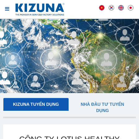
KIZUNA TUYỂN DỤNG
NHÀ ĐẦU TƯ TUYỂN
DỤNG