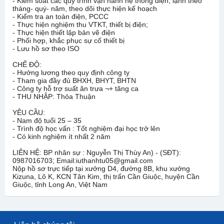
- Kiểm soát các quy trình vận hành hệ thống điện, lạnh theo
tháng- quý- năm, theo dõi thực hiện kế hoạch
- Kiểm tra an toàn điện, PCCC
- Thực hiện nghiệm thu VTKT, thiết bị điện;
- Thực hiện thiết lập bản vẽ điện
- Phối hợp, khắc phục sự cố thiết bị
- Lưu hồ sơ theo ISO
CHẾ ĐỘ:
- Hưởng lương theo quy định công ty
- Tham gia đầy đủ BHXH, BHYT, BHTN
- Công ty hỗ trợ suất ăn trưa ¬+ tăng ca
- THU NHẬP: Thỏa Thuận
YÊU CẦU:
- Nam độ tuổi 25 – 35
- Trình độ học vấn : Tốt nghiệm đại học trở lên
- Có kinh nghiệm ít nhất 2 năm
LIÊN HỆ: BP nhân sự : Nguyễn Thị Thùy An) - (SĐT):
0987016703; Email:iuthanhtu05@gmail.com
Nộp hồ sơ trực tiếp tại xưởng D4, đường 8B, khu xưởng
Kizuna, Lô K, KCN Tân Kim, thị trấn Cần Giuộc, huyện Cần
Giuộc, tỉnh Long An, Việt Nam