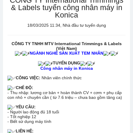
CÔNG TY International Trimmings
& Labels tuyển công nhân máy in
Konica
18/03/2025 11:34, Nhà đầu tư tuyển dụng
CÔNG TY TNHH MTV International Trimmings & Labels
(Việt Nam)
NGÀNH NGHỀ SẢN XUẤT TEM NHÃN
TUYỂN DỤNG
Công nhân máy in Konica
CÔNG VIỆC:
Nhân viên chính thức
CHẾ ĐỘ:
- Thu nhập: lương cơ bản + hoàn thành CV + cơm + phụ cấp
con nhỏ + chuyên cần ( từ 7.6 triệu – chưa bao gồm tăng ca)
YÊU CẦU:
- Người lao động đủ 18 tuổi
- Tốt nghiệp 12
- Biết sử dụng máy tính
LIÊN HỆ: