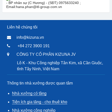
- BP nhân sự (C Hương) - (SĐT) 0975633240 ;
Email:hana.phan@itl-group.com.vn
Liên hệ chúng tôi
info@kizuna.vn
+84 272 3900 191
CÔNG TY CỔ PHẦN KIZUNA JV
Lô K - Khu Công nghiệp Tân Kim, xã Cần Giuộc,
tỉnh Tây Ninh, Việt Nam
Thông tin nhà xưởng được quan tâm
Nhà xưởng có tầng
Tiện ích gia tăng - cho thuê kho
Nhà xưởng công nghiệp