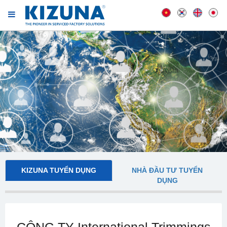
KIZUNA TUYỂN DỤNG
NHÀ ĐẦU TƯ TUYỂN
DỤNG