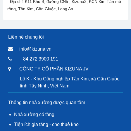
- Địa chỉ: K11 Khu B, đường CN5 , Kizuna3, KCN Kim Tân mở
rộng, Tân Kim, Cần Giuộc, Long An
Liên hệ chúng tôi
info@kizuna.vn
+84 272 3900 191
CÔNG TY CỔ PHẦN KIZUNA JV
Lô K - Khu Công nghiệp Tân Kim, xã Cần Giuộc,
tỉnh Tây Ninh, Việt Nam
Thông tin nhà xưởng được quan tâm
Nhà xưởng có tầng
Tiện ích gia tăng - cho thuê kho