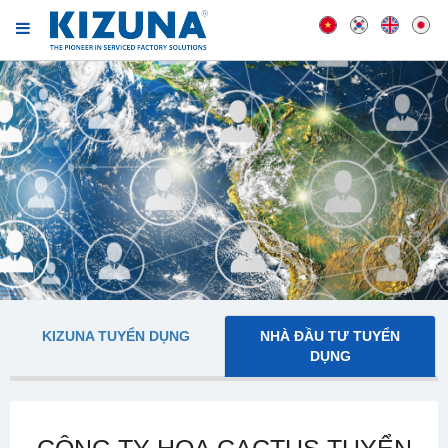
KIZUNA TUYỂN DỤNG
NHÀ ĐẦU TƯ TUYỂN
DỤNG