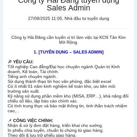
Công ty Hải Đăng tuyển dụng
Sales Admin
27/08/2025 11:05, Nhà đầu tư tuyển dụng
Công ty Hải Đăng cần tuyển vị trí làm việc tại KCN Tân Kim
Mở Rộng.
1. [TUYỂN DỤNG – SALES ADMIN]
🔎
YÊU CẦU:
Tốt nghiệp Cao đẳng/Đại học chuyên ngành Quản trị Kinh
doanh, Kế toán, Tài chính.
Tiếng anh chuyên ngành.
Sử dụng thành thạo tin học văn phòng, đặc biệt excel
Có ít nhất 01 năm kinh nghiệm kế toán kho, ưu tiên môi
trường sản xuất.
Kỹ năng sử dụng phần mềm kho (MISA, ERP…), khả năng đối
chiếu số liệu, lập báo cáo chính xác.
Có tính trung thực và bảo mật thông tin, tinh thần trách nhiệm
cao,...
📌
CÔNG VIỆC CHÍNH:
Nhận & xử lý đơn đặt hàng, triển khai cho xưởng.
In phiếu chia tuyến, chuẩn bị chứng từ giao hàng.
Theo dõi & lưu trữ phiếu giao hàng.