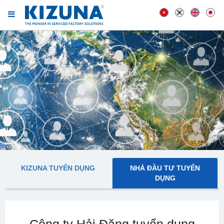
KIZUNA TUYỂN DỤNG
NHÀ ĐẦU TƯ TUYỂN
DỤNG