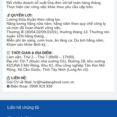
Đối chiếu doanh số xuất hóa đơn với kế toán hàng tháng.
Thực hiện các công việc khác theo yêu cầu cấp trên.
💰
QUYỀN LỢI:
Lương thỏa thuận theo năng lực.
Nâng lương hằng nữa năm, hằng năm theo quy chế công ty
và mức độ hoàn thành công việc.
Thưởng lễ (30/04,02/09,01/01), thưởng tháng 13, Thưởng rèn
luyện 10% hằng tháng,…
Miễn phí ăn sáng, cơm trưa, ăn tăng ca; Du lịch hằng năm;
Khám sức khỏe định kỳ;…
⏰
THỜI GIAN & ĐỊA ĐIỂM:
Làm việc: Thứ 2 – Thứ 7 (8h00 – 17h00).
Địa chỉ: O2-7 (thuộc nhà xưởng O1), Đường 1B, khu xưởng
KIZUNA 3 Mở Rộng, Khu K1, Khu công nghiệp Tân Kim Mở
Rộng, Xã Cần Giuộc, Tỉnh Tây Ninh (Long An cũ).
📩
LIÊN HỆ:
Gửi CV về Mail:
hr@haidangfood.com.vn
☎️ Điện thoại:
0908 919
936
Liên hệ chúng tôi