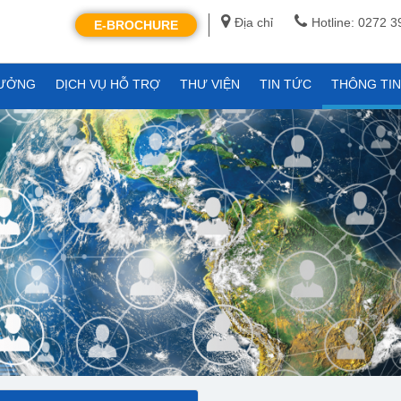
Địa chỉ
Hotline: 0272 
E-BROCHURE
XƯỞNG
DỊCH VỤ HỖ TRỢ
THƯ VIỆN
TIN TỨC
THÔNG TI