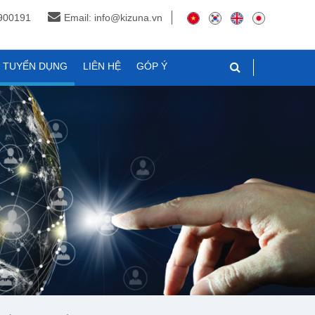
3900191
Email: info@kizuna.vn
N TUYỂN DỤNG
LIÊN HỆ
GÓP Ý