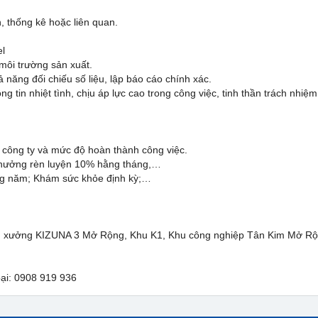
 thống kê hoặc liên quan.
el
 môi trường sản xuất.
ăng đối chiếu số liệu, lập báo cáo chính xác.
g tin nhiệt tình, chịu áp lực cao trong công việc, tinh thần trách nhiệm 
công ty và mức độ hoàn thành công việc.
Thưởng rèn luyện 10% hằng tháng,…
ằng năm; Khám sức khỏe định kỳ;…
hu xưởng KIZUNA 3 Mở Rộng, Khu K1, Khu công nghiệp Tân Kim Mở Rộn
oại:
0908 919
936