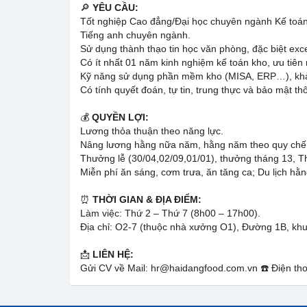
🔎
YÊU CẦU:
Tốt nghiệp Cao đẳng/Đại học chuyên ngành Kế toán,
Tiếng anh chuyên ngành.
Sử dụng thành thạo tin học văn phòng, đặc biệt exc
Có ít nhất 01 năm kinh nghiệm kế toán kho, ưu tiên
Kỹ năng sử dụng phần mềm kho (MISA, ERP…), khả n
Có tính quyết đoán, tự tin, trung thực và bảo mật thôn
💰
QUYỀN LỢI:
Lương thỏa thuận theo năng lực.
Nâng lương hằng nữa năm, hằng năm theo quy chế 
Thưởng lễ (30/04,02/09,01/01), thưởng tháng 13, 
Miễn phí ăn sáng, cơm trưa, ăn tăng ca; Du lịch h
⏰
THỜI GIAN & ĐỊA ĐIỂM:
Làm việc: Thứ 2 – Thứ 7 (8h00 – 17h00).
Địa chỉ: O2-7 (thuộc nhà xưởng O1), Đường 1B, k
📩
LIÊN HỆ:
Gửi CV về Mail:
hr@haidangfood.com.vn
☎️ Điện th