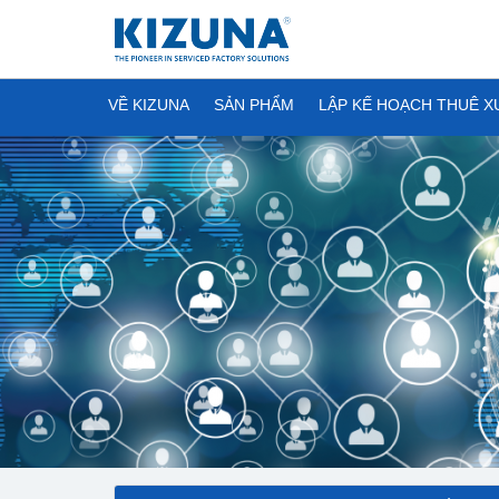
VỀ KIZUNA
SẢN PHẨM
LẬP KẾ HOẠCH THUÊ 