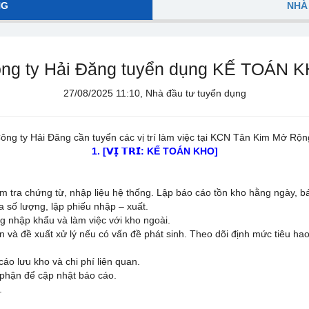
NG
NHÀ
ng ty Hải Đăng tuyển dụng KẾ TOÁN 
27/08/2025 11:10, Nhà đầu tư tuyển dụng
ông ty Hải Đăng cần tuyển các vị trí làm việc tại KCN Tân Kim Mở Rộn
1. [𝗩𝗜̣ 𝗧𝗥𝗜́: KẾ TOÁN KHO]
ểm tra chứng từ, nhập liệu hệ thống. Lập báo cáo tồn kho hằng ngày, báo
a số lượng, lập phiếu nhập – xuất.
ng nhập khẩu và làm việc với kho ngoài.
 và đề xuất xử lý nếu có vấn đề phát sinh. Theo dõi định mức tiêu hao 
áo lưu kho và chi phí liên quan.
 phận để cập nhật báo cáo.
.