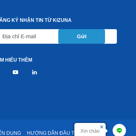
ĂNG KÝ NHẬN TIN TỪ KIZUNA
Gửi
ÌM HIỂU THÊM
Xin chào
ỂN DỤNG
HƯỚNG DẪN ĐẦU TƯ
DỊCH VỤ