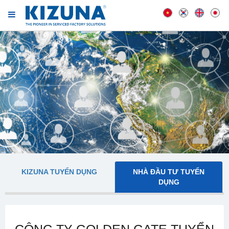
KIZUNA TUYỂN DỤNG
NHÀ ĐẦU TƯ TUYỂN
DỤNG