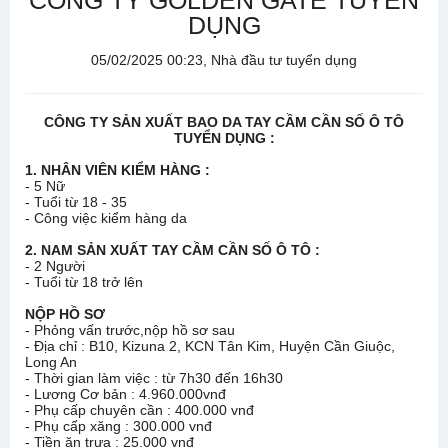
CÔNG TY GOLDEN GATE TUYỂN
DỤNG
05/02/2025 00:23, Nhà đầu tư tuyển dụng
CÔNG TY SẢN XUẤT BAO DA TAY CẦM CẦN SỐ Ô TÔ
TUYỂN DỤNG :
1. NHÂN VIÊN KIỂM HÀNG :
- 5 Nữ
- Tuổi từ 18 - 35
- Công việc kiểm hàng da
2. NAM SẢN XUẤT TAY CẦM CẦN SỐ Ô TÔ :
- 2 Người
- Tuổi từ 18 trở lên
NỘP HỒ SƠ
- Phỏng vấn trước,nộp hồ sơ sau
- Địa chỉ : B10, Kizuna 2, KCN Tân Kim, Huyện Cần Giuộc,
Long An
- Thời gian làm việc : từ 7h30 đến 16h30
- Lương Cơ bản : 4.960.000vnđ
- Phụ cấp chuyên cần : 400.000 vnđ
- Phụ cấp xăng : 300.000 vnđ
- Tiền ăn trưa : 25.000 vnđ