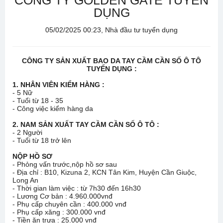
CÔNG TY GOLDEN GATE TUYỂN
DỤNG
05/02/2025 00:23, Nhà đầu tư tuyển dụng
CÔNG TY SẢN XUẤT BAO DA TAY CẦM CẦN SỐ Ô TÔ
TUYỂN DỤNG :
1. NHÂN VIÊN KIỂM HÀNG :
- 5 Nữ
- Tuổi từ 18 - 35
- Công việc kiểm hàng da
2. NAM SẢN XUẤT TAY CẦM CẦN SỐ Ô TÔ :
- 2 Người
- Tuổi từ 18 trở lên
NỘP HỒ SƠ
- Phỏng vấn trước,nộp hồ sơ sau
- Địa chỉ : B10, Kizuna 2, KCN Tân Kim, Huyện Cần Giuộc,
Long An
- Thời gian làm việc : từ 7h30 đến 16h30
- Lương Cơ bản : 4.960.000vnđ
- Phụ cấp chuyên cần : 400.000 vnđ
- Phụ cấp xăng : 300.000 vnđ
- Tiền ăn trưa : 25.000 vnđ