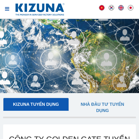
KIZUNA TUYỂN DỤNG
NHÀ ĐẦU TƯ TUYỂN
DỤNG