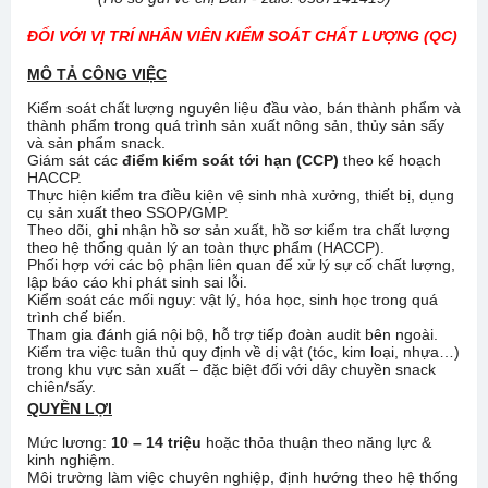
ĐỐI VỚI VỊ TRÍ NHÂN VIÊN KIỂM SOÁT CHẤT LƯỢNG (QC)
MÔ TẢ
CÔNG VIỆC
Kiểm soát chất lượng nguyên liệu đầu vào, bán thành phẩm và
thành phẩm trong quá trình sản xuất nông sản, thủy sản sấy
và sản phẩm snack.
Giám sát các
điểm kiểm soát tới hạn (CCP)
theo kế hoạch
HACCP.
Thực hiện kiểm tra điều kiện vệ sinh nhà xưởng, thiết bị, dụng
cụ sản xuất theo SSOP/GMP.
Theo dõi, ghi nhận hồ sơ sản xuất, hồ sơ kiểm tra chất lượng
theo hệ thống quản lý an toàn thực phẩm (HACCP).
Phối hợp với các bộ phận liên quan để xử lý sự cố chất lượng,
lập báo cáo khi phát sinh sai lỗi.
Kiểm soát các mối nguy: vật lý, hóa học, sinh học trong quá
trình chế biến.
Tham gia đánh giá nội bộ, hỗ trợ tiếp đoàn audit bên ngoài.
Kiểm tra việc tuân thủ quy định về dị vật (tóc, kim loại, nhựa…)
trong khu vực sản xuất – đặc biệt đối với dây chuyền snack
chiên/sấy.
QUYỀN LỢI
Mức lương:
10 – 14 triệu
hoặc thỏa thuận theo năng lực &
kinh nghiệm.
Môi trường làm việc chuyên nghiệp, định hướng theo hệ thống