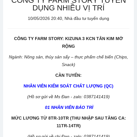
CÔNG TY FARM STORY TUYỂN
DỤNG NHIỀU VỊ TRÍ
10/05/2026 20:40, Nhà đầu tư tuyển dụng
CÔNG TY FARM STORY: KIZUNA 3 KCN TÂN KIM MỞ
RỘNG
Ngành: Nông sản, thủy sản sấy – thực phẩm chế biến (Chips,
Snack)
CẦN TUYỂN:
NHÂN VIÊN KIỂM SOÁT CHẤT LƯỢNG (QC)
(Hồ sơ gửi về Ms Đan - zalo: 0387141419)
01 NHÂN VIÊN BẢO TRÌ
MỨC LƯƠNG TỪ 8TR-10TR (THU NHẬP SAU TĂNG CA:
11TR-14TR)
(Hồ sơ gửi về chị Đan - zalo: 0387141419)