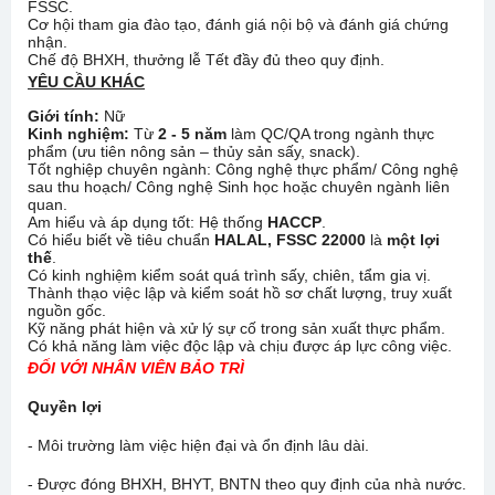
FSSC.
Cơ hội tham gia đào tạo, đánh giá nội bộ và đánh giá chứng
nhận.
Chế độ BHXH, thưởng lễ Tết đầy đủ theo quy định.
YÊU CẦU KHÁC
Giới tính:
Nữ
Kinh nghiệm:
Từ
2 - 5 năm
làm QC/QA trong ngành thực
phẩm (ưu tiên nông sản – thủy sản sấy, snack).
Tốt nghiệp chuyên ngành: Công nghệ thực phẩm/ Công nghệ
sau thu hoạch/ Công nghệ Sinh học hoặc chuyên ngành liên
quan.
Am hiểu và áp dụng tốt: Hệ thống
HACCP
.
Có hiểu biết về tiêu chuẩn
HALAL, FSSC 22000
là
một lợi
thế
.
Có kinh nghiệm kiểm soát quá trình sấy, chiên, tẩm gia vị.
Thành thạo việc lập và kiểm soát hồ sơ chất lượng, truy xuất
nguồn gốc.
Kỹ năng phát hiện và xử lý sự cố trong sản xuất thực phẩm.
Có khả năng làm việc độc lập và chịu được áp lực công việc.
ĐỐI VỚI NHÂN VIÊN BẢO TRÌ
Quyền lợi
- Môi trường làm việc hiện đại và ổn định lâu dài.
- Được đóng BHXH, BHYT, BNTN theo quy định của nhà nước.