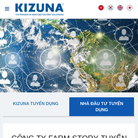
KIZUNA TUYỂN DỤNG
NHÀ ĐẦU TƯ TUYỂN
DỤNG